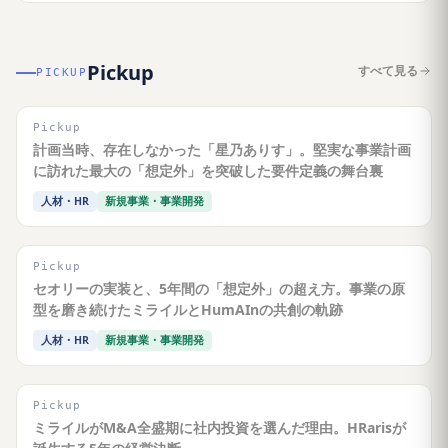
Pickup
すべて見る
PICKUP
Pickup
計画当時、存在しなかった「星乃ありす」。堅実な事業計画
に訪れた最大の「想定外」を突破した要件定義の舞台裏
人材・HR
新規事業・事業開発
Pickup
セオリーの実装と、5年間の「想定外」の超え方。事業の原
型を磨き続けたミライルとHumAInの共創の軌跡
人材・HR
新規事業・事業開発
Pickup
ミライルがM&A全盛期に社内投資を選んだ理由。HRarisが