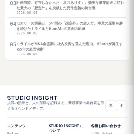
03
計画当時、存在しなかった「星乃ありす」。堅実な事業計画に訪れ
た最大の「想定外」を突破した要件定義の舞台裏
2026.08.06
04
セオリーの実装と、5年間の「想定外」の超え方。事業の原型を磨
き続けたミライルとHumAInの共創の軌跡
2026.08.06
05
ミライルがM&A全盛期に社内投資を選んだ理由。HRarisが誕生す
る5年の経営決断
2026.08.06
挑戦の熱量と、人の躍動を記録する。新規事業の舞台裏を伝
えるオウンドメディア。
コンテンツ
STUDIO INSIGHT に
各種お問い合わせ
ついて
Pickup
お問い合わせ