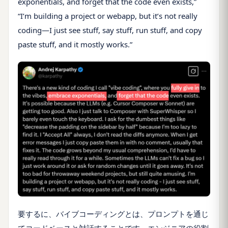
exponentials, and forget that the code even exists,”
“I’m building a project or webapp, but it’s not really
coding—I just see stuff, say stuff, run stuff, and copy
paste stuff, and it mostly works.”
要するに、バイブコーディングとは、プロンプトを通じ