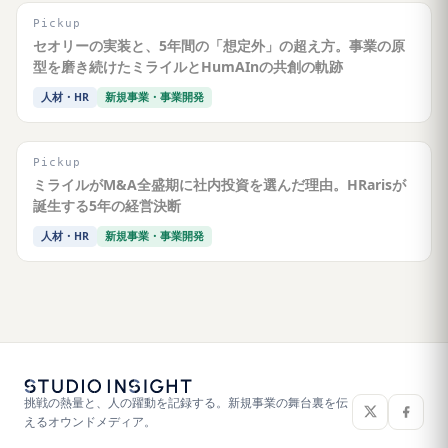
Pickup
セオリーの実装と、5年間の「想定外」の超え方。事業の原
型を磨き続けたミライルとHumAInの共創の軌跡
人材・HR
新規事業・事業開発
Pickup
ミライルがM&A全盛期に社内投資を選んだ理由。HRarisが
誕生する5年の経営決断
人材・HR
新規事業・事業開発
挑戦の熱量と、人の躍動を記録する。新規事業の舞台裏を伝
えるオウンドメディア。