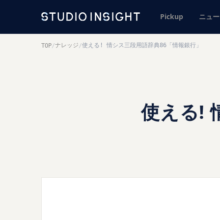
Pickup
ニュー
ナレッジ
使える! 情シス三段用語辞典86「情報銀行」
TOP
/
/
使える!