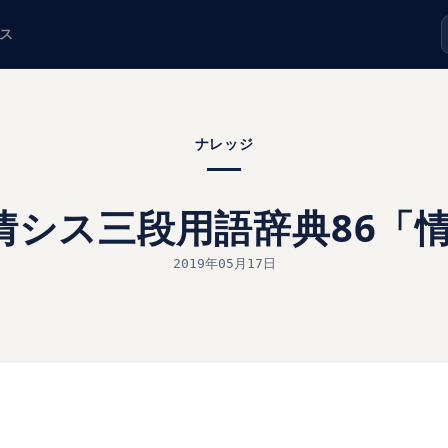
ス
ナレッジ
 情シス三段用語辞典86「
2019年05月17日