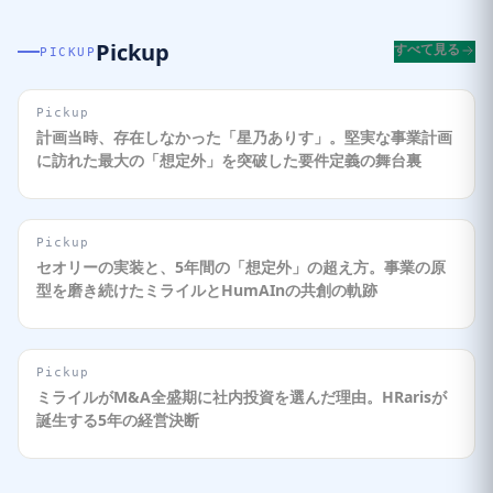
Pickup
すべて見る
PICKUP
Pickup
計画当時、存在しなかった「星乃ありす」。堅実な事業計画
に訪れた最大の「想定外」を突破した要件定義の舞台裏
Pickup
セオリーの実装と、5年間の「想定外」の超え方。事業の原
型を磨き続けたミライルとHumAInの共創の軌跡
Pickup
ミライルがM&A全盛期に社内投資を選んだ理由。HRarisが
誕生する5年の経営決断