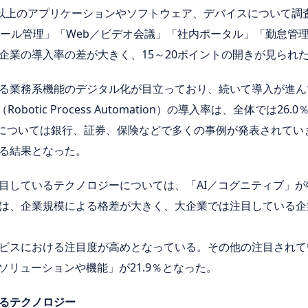
30以上のアプリケーションやソフトウェア、デバイスについて
ュール管理」「Web／ビデオ会議」「社内ポータル」「勤怠管
企業の導入率の差が大きく、15～20ポイントの開きが見られ
る業務系機能のデジタル化が目立っており、続いて導入が進ん
botic Process Automation）の導入率は、全体では
RPAについては銀行、証券、保険などで多くの事例が発表されて
る結果となった。
目しているテクノロジーについては、「AI／コグニティブ」
は、企業規模による格差が大きく、大企業では注目している企業
ビスにおける注目度が高めとなっている。その他の注目されてい
のソリューションや機能」が21.9％となった。
るテクノロジー