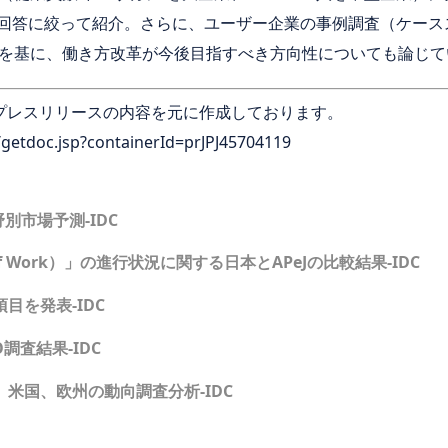
の回答に絞って紹介。さらに、ユーザー企業の事例調査（ケー
を基に、働き方改革が今後目指すべき方向性についても論じて
n様のプレスリリースの内容を元に作成しております。
tdoc.jsp?containerId=prJPJ45704119
別市場予測-IDC
of Work）」の進行状況に関する日本とAPeJの比較結果-IDC
項目を発表-IDC
調査結果-IDC
米国、欧州の動向調査分析-IDC