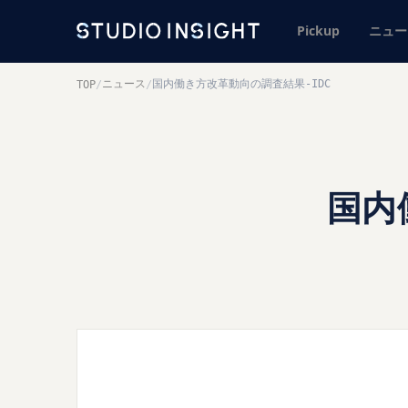
Pickup
ニュー
ニュース
国内働き方改革動向の調査結果-IDC
TOP
/
/
国内