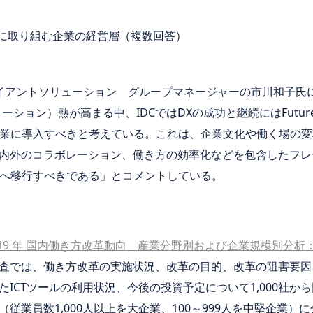
革に取り組む企業の経営層（複数回答）
端末＆クライアントソリューション グループマネージャーの市川和
ション）熱が高まる中、IDCではDXの成功と継続にはFuture 
企業に導入すべきと考えている。これは、企業文化や働く場の
内外のコラボレーション、働き方の効率化などを包含したフレ
Wへ移行すべきである」とコメントしている。
019 年 国内働き方改革動向 産業分野別および企業規模別分析
査では、働き方改革の実施状況、改革の目的、改革の阻害要因、
ICTツールの利用状況、今後の投資予定について1,000社か
従業員数1,000人以上を大企業、100～999人を中堅企業