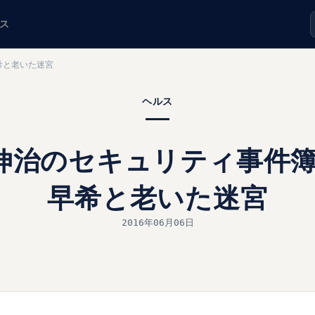
ス
希と老いた迷宮
ヘルス
藤伸治のセキュリティ事件簿
早希と老いた迷宮
2016年06月06日