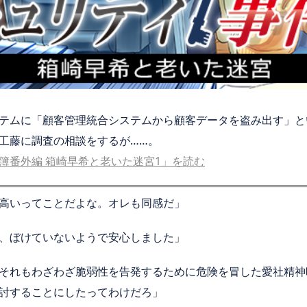
テムに「顧客管理統合システムから顧客データを盗み出す」と
工藤に調査の相談をするが……。
簿番外編 箱崎早希と老いた迷宮1」を読む
高いってことだよな。オレも同感だ」
、ぼけていないようで安心しました」
それもわざわざ脆弱性を告発するために危険を冒した愛社精神
討することにしたってわけだろ」