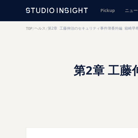
Pickup
ニュー
ヘルス
第2章 工藤伸治のセキュリティ事件簿番外編 箱崎早
TOP
/
/
第2章 工