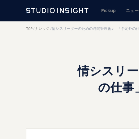
Pickup
ニュー
ナレッジ
情シスリーダーのための時間管理術5 「予定外の
TOP
/
/
情シスリー
の仕事