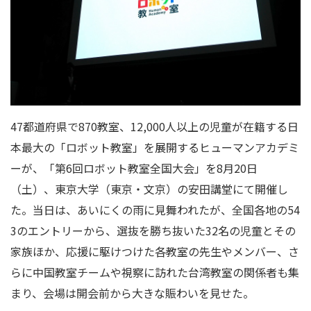
47都道府県
で
870
教室、
12,000
人以上の児童が在籍する日
本最大の「ロボット教室」を展開するヒューマンアカデミ
ーが、「第
6
回ロボット教室全国大会」を
8
月
20
日
（土）、東京大学（東京・文京）の安田講堂にて開催し
た。当日は、あいにくの雨に見舞われたが、全国各地の
54
3
のエントリーから、選抜を勝ち抜いた
32
名の児童とその
家族ほか、応援に駆けつけた各教室の先生やメンバー、さ
らに中国教室チームや視察に訪れた台湾教室の関係者も集
まり、会場は開会前から大きな賑わいを見せた。