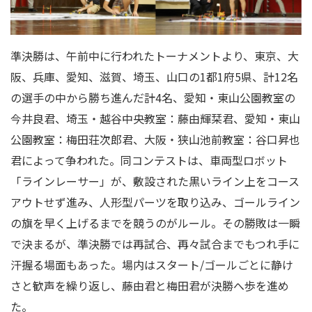
準決勝は、午前中に行われたトーナメントより、東京、大
阪、兵庫、愛知、滋賀、埼玉、山口の
1
都
1
府
5
県、計
12
名
の選手の中から勝ち進んだ計
4
名、愛知・東山公園教室の
今井良君、埼玉・越谷中央教室：藤由輝栞君、愛知・東山
公園教室：梅田荘次郎君、大阪・狭山池前教室：谷口昇也
君によって争われた。同コンテストは、車両型ロボット
「ラインレーサー」が、敷設された黒いライン上をコース
アウトせず進み、人形型パーツを取り込み、ゴールライン
の旗を早く上げるまでを競うのがルール。その勝敗は一瞬
で決まるが、準決勝では再試合、再々試合までもつれ手に
汗握る場面もあった。場内はスタート
/
ゴールごとに静け
さと歓声を繰り返し、藤由君と梅田君が決勝へ歩を進め
た。