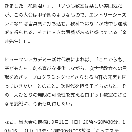
きました（花園君）」、「いつも教室は楽しい雰囲気だ
が、この大会は甲子園のようなもので、エントリーシーズ
ンになれば皆真剣に打ち込む。教科ではないが熱中し達成
感を得られる、そこに大きな意義があると感じている（金
井先生）」。
ヒューマンアカデミー新井代表によれば、「これからも、
子どもたちに創る喜びを提供しながら、次世代教育への貢
献をめざす。プログラミングなどさらなる内容の充実も図
っていきたい」とのこと。次世代を担う子どもたちと、そ
の一人ひとりの無限の可能性を支えるロボット教室のさら
なる挑戦に、今後も期待したい。
なお、当大会の模様は
9
月
11
日（日）
20
時〜
20
時
30
分、
1
0
月
16
日（日）
18
時〜
18
時
30
分に
CS
放送「キッズステー