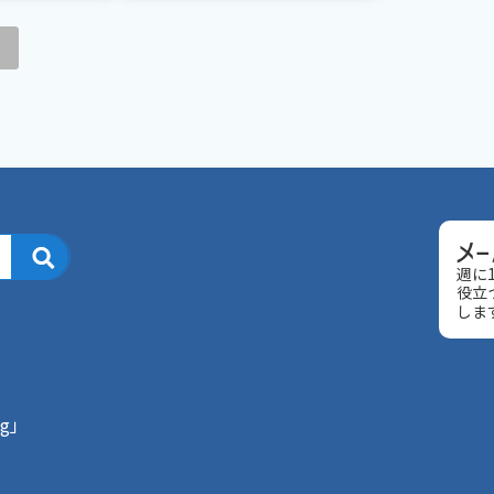
»
週に
役立
しま
g」