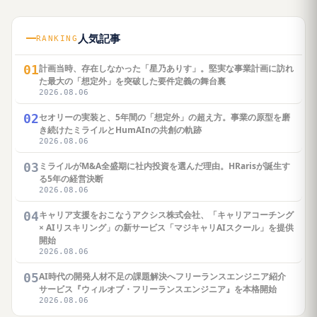
人気記事
RANKING
01
計画当時、存在しなかった「星乃ありす」。堅実な事業計画に訪れ
た最大の「想定外」を突破した要件定義の舞台裏
2026.08.06
02
セオリーの実装と、5年間の「想定外」の超え方。事業の原型を磨
き続けたミライルとHumAInの共創の軌跡
2026.08.06
03
ミライルがM&A全盛期に社内投資を選んだ理由。HRarisが誕生す
る5年の経営決断
2026.08.06
04
キャリア支援をおこなうアクシス株式会社、「キャリアコーチング
× AIリスキリング」の新サービス「マジキャリAIスクール」を提供
開始
2026.08.06
05
AI時代の開発人材不足の課題解決へフリーランスエンジニア紹介
サービス『ウィルオブ・フリーランスエンジニア』を本格開始
2026.08.06