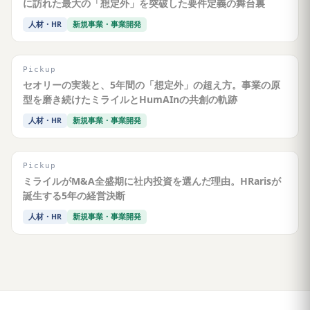
に訪れた最大の「想定外」を突破した要件定義の舞台裏
人材・HR
新規事業・事業開発
Pickup
セオリーの実装と、5年間の「想定外」の超え方。事業の原
型を磨き続けたミライルとHumAInの共創の軌跡
人材・HR
新規事業・事業開発
Pickup
ミライルがM&A全盛期に社内投資を選んだ理由。HRarisが
誕生する5年の経営決断
人材・HR
新規事業・事業開発