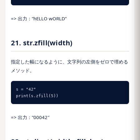
=> 出力：”hELLO wORLD”
21. str.zfill(width)
指定した幅になるように、文字列の左側をゼロで埋める
メソッド。
s = "42"

print(s.zfill(5))
=> 出力：”00042″