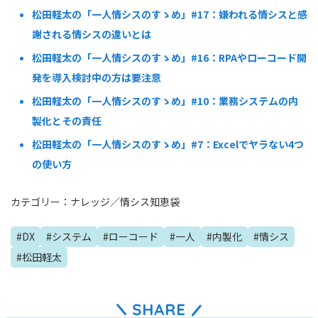
松田軽太の「一人情シスのすゝめ」#17：嫌われる情シスと感
謝される情シスの違いとは
松田軽太の「一人情シスのすゝめ」#16：RPAやローコード開
発を導入検討中の方は要注意
松田軽太の「一人情シスのすゝめ」#10：業務システムの内
製化とその責任
松田軽太の「一人情シスのすゝめ」#7：Excelでヤラない4つ
の使い方
カテゴリー：
ナレッジ
／
情シス知恵袋
#
DX
#
システム
#
ローコード
#
一人
#
内製化
#
情シス
#
松田軽太