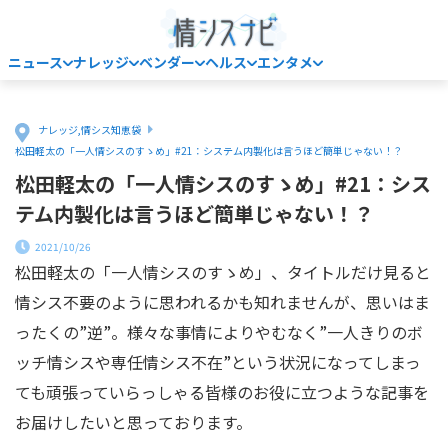
ニュース
ナレッジ
ベンダー
ヘルス
エンタメ
Home
ナレッジ
,
情シス知恵袋
松田軽太の「一人情シスのすゝめ」#21：システム内製化は言うほど簡単じゃない！？
松田軽太の「一人情シスのすゝめ」#21：シス
テム内製化は言うほど簡単じゃない！？
2021/10/26
松田軽太の「一人情シスのすゝめ」、タイトルだけ見ると
情シス不要のように思われるかも知れませんが、思いはま
ったくの”逆”。様々な事情によりやむなく”一人きりのボ
ッチ情シスや専任情シス不在”という状況になってしまっ
ても頑張っていらっしゃる皆様のお役に立つような記事を
お届けしたいと思っております。