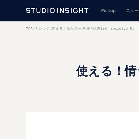
Pickup
ニュー
ナレッジ
使える！情シス三段用語辞典109「Society5.0」
TOP
/
/
使える！情シ