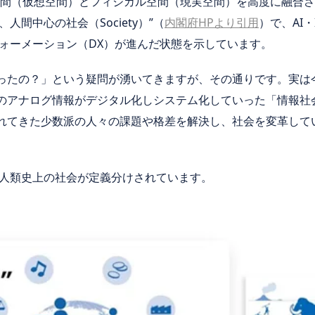
サイバー空間（仮想空間）とフィジカル空間（現実空間）を高度に融
間中心の社会（Society）”（
内閣府HPより引用
）で、AI
ォーメーション（DX）が進んだ状態を示しています。
だったの？」という疑問が湧いてきますが、その通りです。実は今まで
物理世界のアナログ情報がデジタル化しシステム化していった「情報
過ごされてきた少数派の人々の課題や格差を解決し、社会を変革していこう
人類史上の社会が定義分けされています。