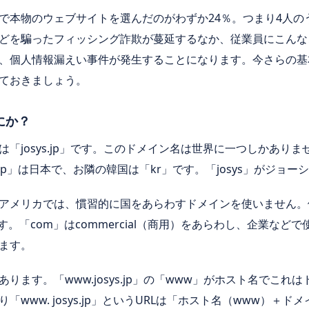
で本物のウェブサイトを選んだのがわずか
24
％。つまり
4
人の
どを騙ったフィッシング詐欺が蔓延するなか、従業員にこんな
、個人情報漏えい事件が発生することになります。今さらの基
ておきましょう。
にか？
は「
josys.jp
」です。このドメイン名は世界に一つしかありま
jp
」は日本で、お隣の韓国は「
kr
」です。「
josys
」がジョーシ
アメリカでは、慣習的に国をあらわすドメインを使いません。
す。「
com
」は
commercial
（商用）をあらわし、企業などで
ます。
あります。「
www.josys.jp
」の「
www
」がホスト名でこれは
り「
www. josys.jp
」という
URL
は「ホスト名（
www
）＋ドメ