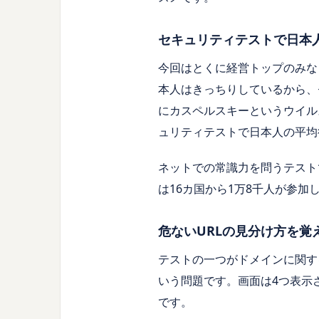
セキュリティテストで日本人
今回はとくに経営トップのみな
本人はきっちりしているから、
にカスペルスキーというウイル
ュリティテストで日本人の平均
ネットでの常識力を問うテスト
は
16カ
国から
1
万
8
千人が参加
危ないURLの見分け方を覚
テストの一つがドメインに関す
いう問題です。画面は
4
つ表示
です。