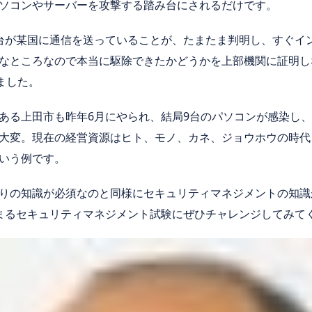
ソコンやサーバーを攻撃する踏み台にされるだけです。
台が某国に通信を送っていることが、たまたま判明し、すぐイ
なところなので本当に駆除できたかどうかを上部機関に証明し
ました。
ある上田市も昨年
6
月にやられ、結局
9
台のパソコンが感染し、
大変。現在の経営資源はヒト、モノ、カネ、ジョウホウの時代
いう例です。
りの知識が必須なのと同様にセキュリティマネジメントの知識
まるセキュリティマネジメント試験にぜひチャレンジしてみて