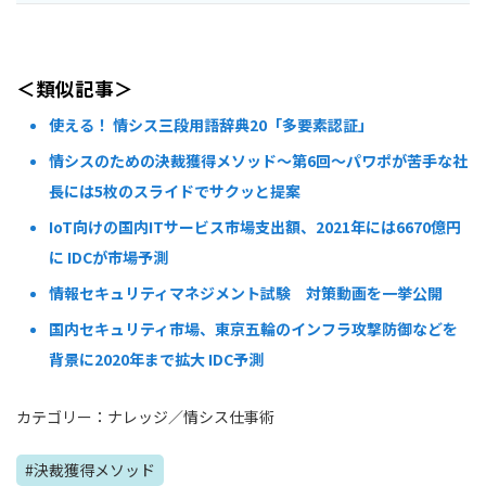
＜類似記事＞
使える！ 情シス三段用語辞典20「多要素認証」
情シスのための決裁獲得メソッド～第6回～パワポが苦手な社
長には5枚のスライドでサクッと提案
IoT向けの国内ITサービス市場支出額、2021年には6670億円
に IDCが市場予測
情報セキュリティマネジメント試験 対策動画を一挙公開
国内セキュリティ市場、東京五輪のインフラ攻撃防御などを
背景に2020年まで拡大 IDC予測
カテゴリー：
ナレッジ
／
情シス仕事術
#
決裁獲得メソッド