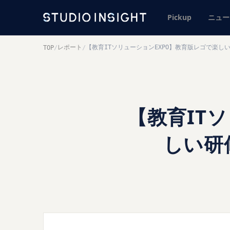
Pickup
ニュー
レポート
【教育ITソリューションEXPO】教育版レゴで楽
TOP
/
/
【教育IT
しい研