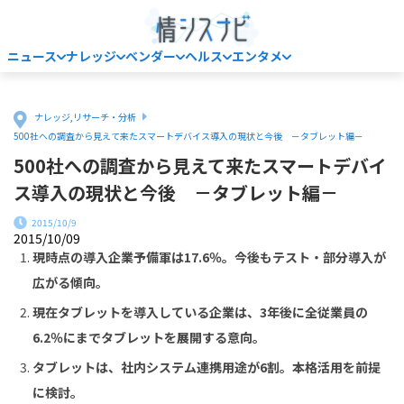
ニュース
ナレッジ
ベンダー
ヘルス
エンタメ
Home
ナレッジ
,
リサーチ・分析
500社への調査から見えて来たスマートデバイス導入の現状と今後 －タブレット編－
500社への調査から見えて来たスマートデバイ
ス導入の現状と今後 －タブレット編－
2015/10/9
2015/10/09
現時点の導入企業予備軍は
17.6
％。今後もテスト・部分導入が
広がる傾向。
現在タブレットを導入している企業は、
3
年後に全従業員の
6.2
％にまでタブレットを展開する意向。
タブレットは、社内システム連携用途が
6
割。本格活用を前提
に検討。