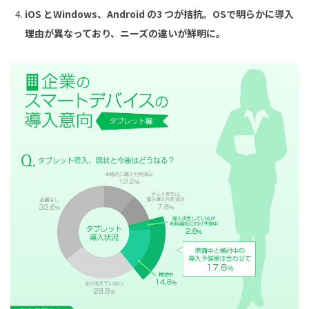
iOS
と
Windows
、
Android
の
3
つが拮抗。
OS
で明らかに導入
理由が異なっており、ニーズの違いが鮮明に。