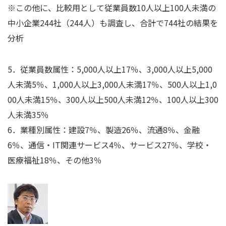
※この他に、比較用として従業員数
10
人以上
100
人未満の
中小企業
244
社（
244
人）も調査し、合計で
744
社の結果を
分析
5
．従業員数属性：
5,000
人以上
17
％、
3,000
人以上
5,000
人未満
5
％、
1,000
人以上
3,000
人未満
17
％、
500
人以上
1,0
00
人未満
15
％、
300
人以上
500
人未満
12
％、
100
人以上
300
人未満
35
％
6
．業種別属性：建設
7
％、製造
26
％、流通
8
％、金融
6
％、通信・
IT
関連サービス
4
％、サービス
27
％、学校・
医療福祉
18
％、その他
3
％