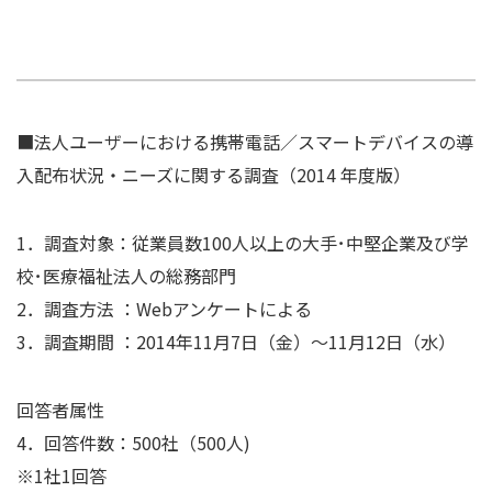
■法人ユーザーにおける携帯電話／スマートデバイスの導
入配布状況・ニーズに関する調査（
2014
年度版）
1
．調査対象：従業員数
100
人以上の大手･中堅企業及び学
校･医療福祉法人の総務部門
2
．調査方法 ：
Web
アンケートによる
3
．調査期間 ：
2014
年
11
月
7
日（金）～
11
月
12
日（水）
回答者属性
4
．回答件数：
500
社（
500
人
)
※
1
社
1
回答