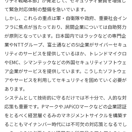
リティ戦略本部」が発足して、セキュリティ要員を増強し
て緊急対応体制の整備を急いでいます。
しかし、これらの重点は軍・自衛隊や政府、重要社会イン
フラに焦点が当たっており、民間企業については自助努力
が原則となっています。日本国内ではラックなどの専門企
業や
NTT
グループ、富士通などの
SI
企業がサイバーセキュ
リティのサービスを提供しているほか、トレンドマイクロ
や
EMC
、シマンテックなどの外国セキュリティソフトウェ
ア企業がサービスを提供しています。こうしたソフトウェ
アやサービスを利用してセキュリティを固めていく必要が
あります。
システムとして技術的に守るだけでは不十分で、人的な対
応策も重要です。
P
マークや
JAPiCO
マークなどの企業認証
をとるべく経営層ぐるみのマネジメントサイクルを構築す
ることもマイナンバー時代には不可欠の対応策となるでし