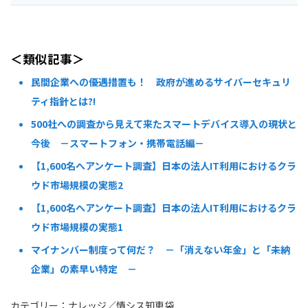
＜類似記事＞
民間企業への優遇措置も！ 政府が進めるサイバーセキュリ
ティ指針とは?!
500社への調査から見えて来たスマートデバイス導入の現状と
今後 －スマートフォン・携帯電話編－
【1,600名へアンケート調査】日本の法人IT利用におけるクラ
ウド市場規模の実態2
【1,600名へアンケート調査】日本の法人IT利用におけるクラ
ウド市場規模の実態1
マイナンバー制度って何だ？ －「消えない年金」と「未納
企業」の素早い特定 －
カテゴリー：
ナレッジ
／
情シス知恵袋