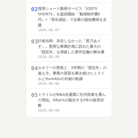
02
採用ショート動画サービス「JOBTV
SHORTS」を提供開始 「動画制作費0
円」×「再生保証」で企業の認知獲得を支
援
2026.08.07
03
計画当時、存在しなかった「星乃あり
す」。堅実な事業計画に訪れた最大の
「想定外」を突破した要件定義の舞台裏
2026.08.06
04
セオリーの実装と、5年間の「想定外」の
超え方。事業の原型を磨き続けたミライ
ルとHumAInの共創の軌跡
2026.08.06
05
ミライルがM&A全盛期に社内投資を選ん
だ理由。HRarisが誕生する5年の経営決
断
2026.08.06