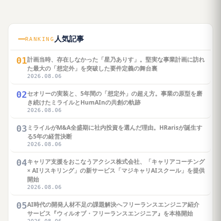
人気記事
RANKING
01
計画当時、存在しなかった「星乃ありす」。堅実な事業計画に訪れ
た最大の「想定外」を突破した要件定義の舞台裏
2026.08.06
02
セオリーの実装と、5年間の「想定外」の超え方。事業の原型を磨
き続けたミライルとHumAInの共創の軌跡
2026.08.06
03
ミライルがM&A全盛期に社内投資を選んだ理由。HRarisが誕生す
る5年の経営決断
2026.08.06
04
キャリア支援をおこなうアクシス株式会社、「キャリアコーチング
× AIリスキリング」の新サービス「マジキャリAIスクール」を提供
開始
2026.08.06
05
AI時代の開発人材不足の課題解決へフリーランスエンジニア紹介
サービス『ウィルオブ・フリーランスエンジニア』を本格開始