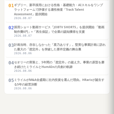
01
ギブリー、新卒採用における性格・基礎能力・AIスキルをワンプ
ラットフォームで評価する適性検査「Track Talent
Assessment」提供開始
2026.08.07
02
採用ショート動画サービス「JOBTV SHORTS」を提供開始 「動画
制作費0円」×「再生保証」で企業の認知獲得を支援
2026.08.07
03
計画当時、存在しなかった「星乃ありす」。堅実な事業計画に訪れ
た最大の「想定外」を突破した要件定義の舞台裏
2026.08.06
04
セオリーの実装と、5年間の「想定外」の超え方。事業の原型を磨
き続けたミライルとHumAInの共創の軌跡
2026.08.06
05
ミライルがM&A全盛期に社内投資を選んだ理由。HRarisが誕生す
る5年の経営決断
2026.08.06