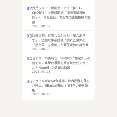
02
採用ショート動画サービス「JOBTV
SHORTS」を提供開始 「動画制作費0
円」×「再生保証」で企業の認知獲得を支
援
2026.08.07
03
計画当時、存在しなかった「星乃あり
す」。堅実な事業計画に訪れた最大の
「想定外」を突破した要件定義の舞台裏
2026.08.06
04
セオリーの実装と、5年間の「想定外」の
超え方。事業の原型を磨き続けたミライ
ルとHumAInの共創の軌跡
2026.08.06
05
ミライルがM&A全盛期に社内投資を選ん
だ理由。HRarisが誕生する5年の経営決
断
2026.08.06