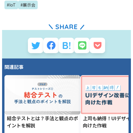
#
IoT
#
展示会
関連記事
結合テストとは？手法と観点のポ
上司も納得！UIデザイ
イントを解説
向けた作戦