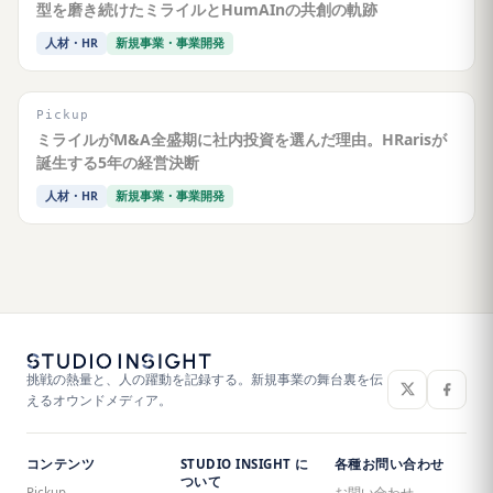
型を磨き続けたミライルとHumAInの共創の軌跡
人材・HR
新規事業・事業開発
Pickup
ミライルがM&A全盛期に社内投資を選んだ理由。HRarisが
誕生する5年の経営決断
人材・HR
新規事業・事業開発
挑戦の熱量と、人の躍動を記録する。新規事業の舞台裏を伝
えるオウンドメディア。
コンテンツ
STUDIO INSIGHT に
各種お問い合わせ
ついて
Pickup
お問い合わせ