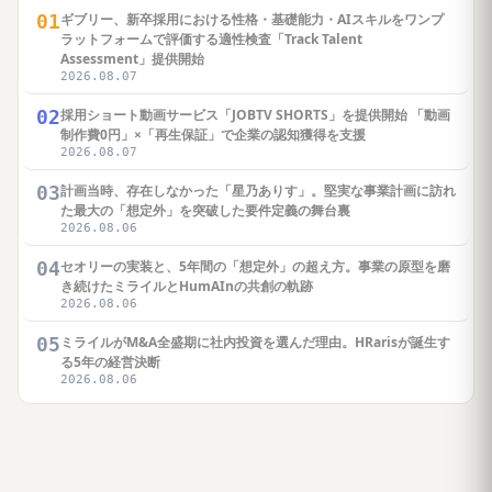
01
ギブリー、新卒採用における性格・基礎能力・AIスキルをワンプ
ラットフォームで評価する適性検査「Track Talent
Assessment」提供開始
2026.08.07
02
採用ショート動画サービス「JOBTV SHORTS」を提供開始 「動画
制作費0円」×「再生保証」で企業の認知獲得を支援
2026.08.07
03
計画当時、存在しなかった「星乃ありす」。堅実な事業計画に訪れ
た最大の「想定外」を突破した要件定義の舞台裏
2026.08.06
04
セオリーの実装と、5年間の「想定外」の超え方。事業の原型を磨
き続けたミライルとHumAInの共創の軌跡
2026.08.06
05
ミライルがM&A全盛期に社内投資を選んだ理由。HRarisが誕生す
る5年の経営決断
2026.08.06