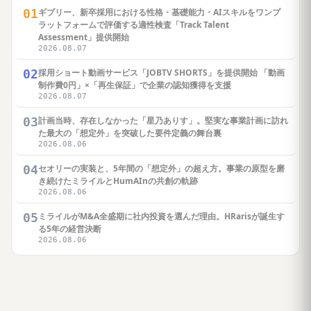
01
ギブリー、新卒採用における性格・基礎能力・AIスキルをワンプ
ラットフォームで評価する適性検査「Track Talent
Assessment」提供開始
2026.08.07
02
採用ショート動画サービス「JOBTV SHORTS」を提供開始 「動画
制作費0円」×「再生保証」で企業の認知獲得を支援
2026.08.07
03
計画当時、存在しなかった「星乃ありす」。堅実な事業計画に訪れ
た最大の「想定外」を突破した要件定義の舞台裏
2026.08.06
04
セオリーの実装と、5年間の「想定外」の超え方。事業の原型を磨
き続けたミライルとHumAInの共創の軌跡
2026.08.06
05
ミライルがM&A全盛期に社内投資を選んだ理由。HRarisが誕生す
る5年の経営決断
2026.08.06