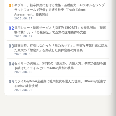
01
ギブリー、新卒採用における性格・基礎能力・AIスキルをワンプ
ラットフォームで評価する適性検査「Track Talent
Assessment」提供開始
2026.08.07
02
採用ショート動画サービス「JOBTV SHORTS」を提供開始 「動画
制作費0円」×「再生保証」で企業の認知獲得を支援
2026.08.07
03
計画当時、存在しなかった「星乃ありす」。堅実な事業計画に訪れ
た最大の「想定外」を突破した要件定義の舞台裏
2026.08.06
04
セオリーの実装と、5年間の「想定外」の超え方。事業の原型を磨
き続けたミライルとHumAInの共創の軌跡
2026.08.06
05
ミライルがM&A全盛期に社内投資を選んだ理由。HRarisが誕生す
る5年の経営決断
2026.08.06