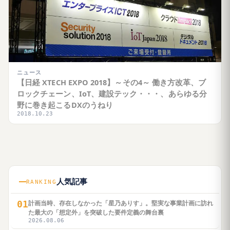
ニュース
【日経 XTECH EXPO 2018】～その4～ 働き方改革、ブ
ロックチェーン、IoT、建設テック・・・、あらゆる分
野に巻き起こるDXのうねり
2018.10.23
人気記事
RANKING
01
計画当時、存在しなかった「星乃ありす」。堅実な事業計画に訪れ
た最大の「想定外」を突破した要件定義の舞台裏
2026.08.06