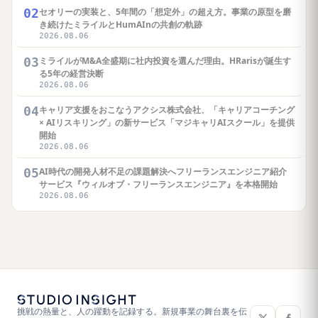
02
セオリーの実装と、5年間の「想定外」の超え方。事業の原型を磨
き続けたミライルとHumAInの共創の軌跡
2026.08.06
03
ミライルがM&A全盛期に社内投資を選んだ理由。HRarisが誕生す
る5年の経営決断
2026.08.06
04
キャリア支援をおこなうアクシス株式会社、「キャリアコーチング
× AIリスキリング」の新サービス「マジキャリAIスクール」を提供
開始
2026.08.06
05
AI時代の開発人材不足の課題解決へフリーランスエンジニア紹介
サービス『ウィルオブ・フリーランスエンジニア』を本格開始
2026.08.06
挑戦の熱量と、人の躍動を記録する。新規事業の舞台裏を伝