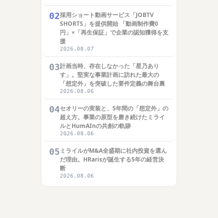
02
採用ショート動画サービス「JOBTV
SHORTS」を提供開始 「動画制作費0
円」×「再生保証」で企業の認知獲得を支
援
2026.08.07
03
計画当時、存在しなかった「星乃あり
す」。堅実な事業計画に訪れた最大の
「想定外」を突破した要件定義の舞台裏
2026.08.06
04
セオリーの実装と、5年間の「想定外」の
超え方。事業の原型を磨き続けたミライ
ルとHumAInの共創の軌跡
2026.08.06
05
ミライルがM&A全盛期に社内投資を選ん
だ理由。HRarisが誕生する5年の経営決
断
2026.08.06