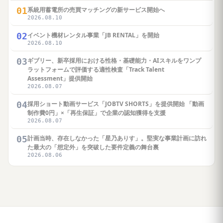
01
系統用蓄電所の売買マッチングの新サービス開始へ
2026.08.10
02
イベント機材レンタル事業「JB RENTAL」を開始
2026.08.10
03
ギブリー、新卒採用における性格・基礎能力・AIスキルをワンプ
ラットフォームで評価する適性検査「Track Talent
Assessment」提供開始
2026.08.07
04
採用ショート動画サービス「JOBTV SHORTS」を提供開始 「動画
制作費0円」×「再生保証」で企業の認知獲得を支援
2026.08.07
05
計画当時、存在しなかった「星乃ありす」。堅実な事業計画に訪れ
た最大の「想定外」を突破した要件定義の舞台裏
2026.08.06