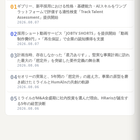
01
ギブリー、新卒採用における性格・基礎能力・AIスキルをワンプ
ラットフォームで評価する適性検査「Track Talent
Assessment」提供開始
2026.08.07
02
採用ショート動画サービス「JOBTV SHORTS」を提供開始 「動画
制作費0円」×「再生保証」で企業の認知獲得を支援
2026.08.07
03
計画当時、存在しなかった「星乃ありす」。堅実な事業計画に訪れ
た最大の「想定外」を突破した要件定義の舞台裏
2026.08.06
04
セオリーの実装と、5年間の「想定外」の超え方。事業の原型を磨
き続けたミライルとHumAInの共創の軌跡
2026.08.06
05
ミライルがM&A全盛期に社内投資を選んだ理由。HRarisが誕生す
る5年の経営決断
2026.08.06