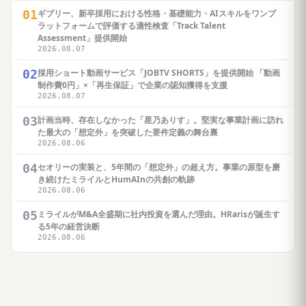
01
ギブリー、新卒採用における性格・基礎能力・AIスキルをワンプ
ラットフォームで評価する適性検査「Track Talent
Assessment」提供開始
2026.08.07
02
採用ショート動画サービス「JOBTV SHORTS」を提供開始 「動画
制作費0円」×「再生保証」で企業の認知獲得を支援
2026.08.07
03
計画当時、存在しなかった「星乃ありす」。堅実な事業計画に訪れ
た最大の「想定外」を突破した要件定義の舞台裏
2026.08.06
04
セオリーの実装と、5年間の「想定外」の超え方。事業の原型を磨
き続けたミライルとHumAInの共創の軌跡
2026.08.06
05
ミライルがM&A全盛期に社内投資を選んだ理由。HRarisが誕生す
る5年の経営決断
2026.08.06