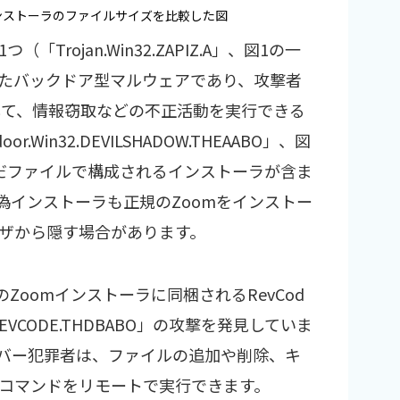
ンストーラのファイルサイズを比較した図
rojan.Win32.ZAPIZ.A」、図1の一
たバックドア型マルウェアであり、攻撃者
して、情報窃取などの不正活動を実行できる
Win32.DEVILSHADOW.THEAABO」、図
だファイルで構成されるインストーラが含ま
偽インストーラも正規のZoomをインストー
ザから隠す場合があります。
Zoomインストーラに同梱されるRevCod
in32.REVCODE.THDBABO」の攻撃を発見していま
バー犯罪者は、ファイルの追加や削除、キ
コマンドをリモートで実行できます。