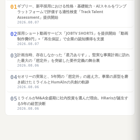
01
ギブリー、新卒採用における性格・基礎能力・AIスキルをワンプ
ラットフォームで評価する適性検査「Track Talent
Assessment」提供開始
2026.08.07
02
採用ショート動画サービス「JOBTV SHORTS」を提供開始 「動画
制作費0円」×「再生保証」で企業の認知獲得を支援
2026.08.07
03
計画当時、存在しなかった「星乃ありす」。堅実な事業計画に訪れ
た最大の「想定外」を突破した要件定義の舞台裏
2026.08.06
04
セオリーの実装と、5年間の「想定外」の超え方。事業の原型を磨
き続けたミライルとHumAInの共創の軌跡
2026.08.06
05
ミライルがM&A全盛期に社内投資を選んだ理由。HRarisが誕生す
る5年の経営決断
2026.08.06