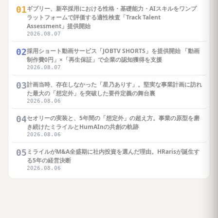
01
ギブリー、新卒採用における性格・基礎能力・AIスキルをワンプ
ラットフォームで評価する適性検査「Track Talent
Assessment」提供開始
2026.08.07
02
採用ショート動画サービス「JOBTV SHORTS」を提供開始 「動画
制作費0円」×「再生保証」で企業の認知獲得を支援
2026.08.07
03
計画当時、存在しなかった「星乃ありす」。堅実な事業計画に訪れ
た最大の「想定外」を突破した要件定義の舞台裏
2026.08.06
04
セオリーの実装と、5年間の「想定外」の超え方。事業の原型を磨
き続けたミライルとHumAInの共創の軌跡
2026.08.06
05
ミライルがM&A全盛期に社内投資を選んだ理由。HRarisが誕生す
る5年の経営決断
2026.08.06