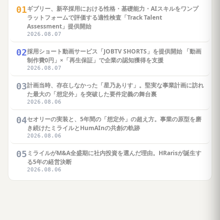
01
ギブリー、新卒採用における性格・基礎能力・AIスキルをワンプ
ラットフォームで評価する適性検査「Track Talent
Assessment」提供開始
2026.08.07
02
採用ショート動画サービス「JOBTV SHORTS」を提供開始 「動画
制作費0円」×「再生保証」で企業の認知獲得を支援
2026.08.07
03
計画当時、存在しなかった「星乃ありす」。堅実な事業計画に訪れ
た最大の「想定外」を突破した要件定義の舞台裏
2026.08.06
04
セオリーの実装と、5年間の「想定外」の超え方。事業の原型を磨
き続けたミライルとHumAInの共創の軌跡
2026.08.06
05
ミライルがM&A全盛期に社内投資を選んだ理由。HRarisが誕生す
る5年の経営決断
2026.08.06