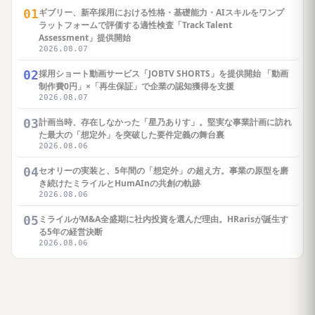
01
ギブリー、新卒採用における性格・基礎能力・AIスキルをワンプ
ラットフォームで評価する適性検査「Track Talent
Assessment」提供開始
2026.08.07
02
採用ショート動画サービス「JOBTV SHORTS」を提供開始 「動画
制作費0円」×「再生保証」で企業の認知獲得を支援
2026.08.07
03
計画当時、存在しなかった「星乃ありす」。堅実な事業計画に訪れ
た最大の「想定外」を突破した要件定義の舞台裏
2026.08.06
04
セオリーの実装と、5年間の「想定外」の超え方。事業の原型を磨
き続けたミライルとHumAInの共創の軌跡
2026.08.06
05
ミライルがM&A全盛期に社内投資を選んだ理由。HRarisが誕生す
る5年の経営決断
2026.08.06