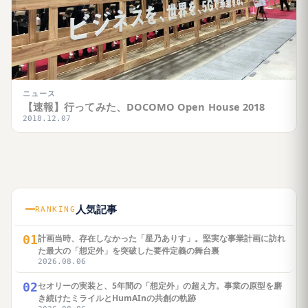
ニュース
【速報】行ってみた、DOCOMO Open House 2018
2018.12.07
人気記事
RANKING
01
計画当時、存在しなかった「星乃ありす」。堅実な事業計画に訪れ
た最大の「想定外」を突破した要件定義の舞台裏
2026.08.06
02
セオリーの実装と、5年間の「想定外」の超え方。事業の原型を磨
き続けたミライルとHumAInの共創の軌跡