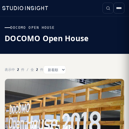
DOCOMO OPEN HOUSE
DOCOMO Open House
表示中
2
件 / 全
2
件