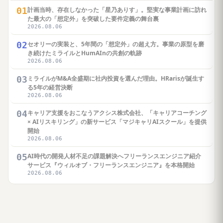
01
計画当時、存在しなかった「星乃ありす」。堅実な事業計画に訪れ
た最大の「想定外」を突破した要件定義の舞台裏
2026.08.06
02
セオリーの実装と、5年間の「想定外」の超え方。事業の原型を磨
き続けたミライルとHumAInの共創の軌跡
2026.08.06
03
ミライルがM&A全盛期に社内投資を選んだ理由。HRarisが誕生す
る5年の経営決断
2026.08.06
04
キャリア支援をおこなうアクシス株式会社、「キャリアコーチング
× AIリスキリング」の新サービス「マジキャリAIスクール」を提供
開始
2026.08.06
05
AI時代の開発人材不足の課題解決へフリーランスエンジニア紹介
サービス『ウィルオブ・フリーランスエンジニア』を本格開始
2026.08.06