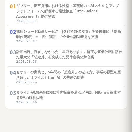
01
ギブリー、新卒採用における性格・基礎能力・AIスキルをワンプ
ラットフォームで評価する適性検査「Track Talent
Assessment」提供開始
2026.08.07
02
採用ショート動画サービス「JOBTV SHORTS」を提供開始 「動画
制作費0円」×「再生保証」で企業の認知獲得を支援
2026.08.07
03
計画当時、存在しなかった「星乃ありす」。堅実な事業計画に訪れ
た最大の「想定外」を突破した要件定義の舞台裏
2026.08.06
04
セオリーの実装と、5年間の「想定外」の超え方。事業の原型を磨
き続けたミライルとHumAInの共創の軌跡
2026.08.06
05
ミライルがM&A全盛期に社内投資を選んだ理由。HRarisが誕生す
る5年の経営決断
2026.08.06