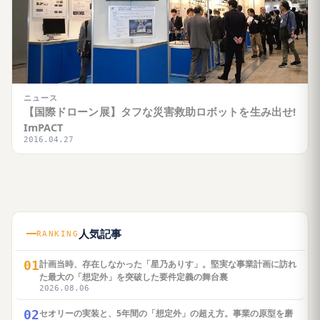
ニュース
【国際ドローン展】タフな災害救助ロボットを生み出せ!
ImPACT
2016.04.27
人気記事
RANKING
01
計画当時、存在しなかった「星乃ありす」。堅実な事業計画に訪れ
た最大の「想定外」を突破した要件定義の舞台裏
2026.08.06
02
セオリーの実装と、5年間の「想定外」の超え方。事業の原型を磨