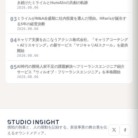
き続けたミライルとHumAInの共創の軌跡
2026.08.06
03
ミライルがM&A全盛期に社内投資を選んだ理由。HRarisが誕生す
る5年の経営決断
2026.08.06
04
キャリア支援をおこなうアクシス株式会社、「キャリアコーチング
× AIリスキリング」の新サービス「マジキャリAIスクール」を提供
開始
2026.08.06
05
AI時代の開発人材不足の課題解決へフリーランスエンジニア紹介
サービス『ウィルオブ・フリーランスエンジニア』を本格開始
2026.08.06
挑戦の熱量と、人の躍動を記録する。新規事業の舞台裏を伝
えるオウンドメディア。