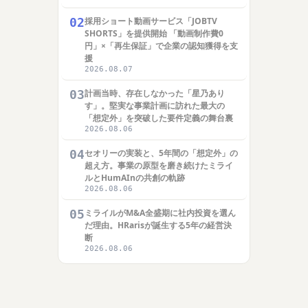
02
採用ショート動画サービス「JOBTV
SHORTS」を提供開始 「動画制作費0
円」×「再生保証」で企業の認知獲得を支
援
2026.08.07
03
計画当時、存在しなかった「星乃あり
す」。堅実な事業計画に訪れた最大の
「想定外」を突破した要件定義の舞台裏
2026.08.06
04
セオリーの実装と、5年間の「想定外」の
超え方。事業の原型を磨き続けたミライ
ルとHumAInの共創の軌跡
2026.08.06
05
ミライルがM&A全盛期に社内投資を選ん
だ理由。HRarisが誕生する5年の経営決
断
2026.08.06