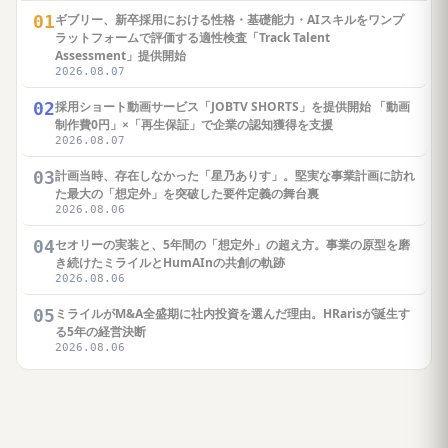
01
ギブリー、新卒採用における性格・基礎能力・AIスキルをワンプ
ラットフォームで評価する適性検査「Track Talent
Assessment」提供開始
2026.08.07
02
採用ショート動画サービス「JOBTV SHORTS」を提供開始 「動画
制作費0円」×「再生保証」で企業の認知獲得を支援
2026.08.07
03
計画当時、存在しなかった「星乃ありす」。堅実な事業計画に訪れ
た最大の「想定外」を突破した要件定義の舞台裏
2026.08.06
04
セオリーの実装と、5年間の「想定外」の超え方。事業の原型を磨
き続けたミライルとHumAInの共創の軌跡
2026.08.06
05
ミライルがM&A全盛期に社内投資を選んだ理由。HRarisが誕生す
る5年の経営決断
2026.08.06