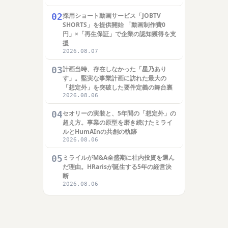
02
採用ショート動画サービス「JOBTV
SHORTS」を提供開始 「動画制作費0
円」×「再生保証」で企業の認知獲得を支
援
2026.08.07
03
計画当時、存在しなかった「星乃あり
す」。堅実な事業計画に訪れた最大の
「想定外」を突破した要件定義の舞台裏
2026.08.06
04
セオリーの実装と、5年間の「想定外」の
超え方。事業の原型を磨き続けたミライ
ルとHumAInの共創の軌跡
2026.08.06
05
ミライルがM&A全盛期に社内投資を選ん
だ理由。HRarisが誕生する5年の経営決
断
2026.08.06