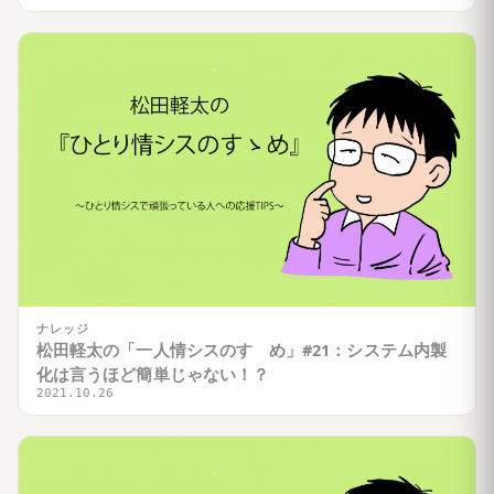
ナレッジ
松田軽太の「一人情シスのすゝめ」#21：システム内製
化は言うほど簡単じゃない！？
2021.10.26