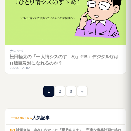
ナレッジ
松田軽太の「一人情シスのすゝめ」#15：デジタル庁は
IT版巨災対になれるのか？
2020.12.02
→
1
2
3
人気記事
RANKING
01
計画当時、存在しなかった「星乃ありす」。堅実な事業計画に訪れ