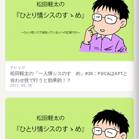
ナレッジ
松田軽太の「一人情シスのすゝめ」#20：PDCAはKPTと
合わせ技で行うと効果的！？
2021.08.20