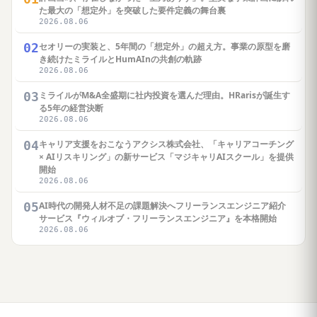
た最大の「想定外」を突破した要件定義の舞台裏
2026.08.06
02
セオリーの実装と、5年間の「想定外」の超え方。事業の原型を磨
き続けたミライルとHumAInの共創の軌跡
2026.08.06
03
ミライルがM&A全盛期に社内投資を選んだ理由。HRarisが誕生す
る5年の経営決断
2026.08.06
04
キャリア支援をおこなうアクシス株式会社、「キャリアコーチング
× AIリスキリング」の新サービス「マジキャリAIスクール」を提供
開始
2026.08.06
05
AI時代の開発人材不足の課題解決へフリーランスエンジニア紹介
サービス『ウィルオブ・フリーランスエンジニア』を本格開始
2026.08.06