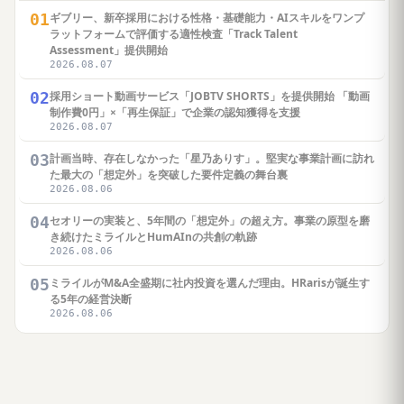
01
ギブリー、新卒採用における性格・基礎能力・AIスキルをワンプ
ラットフォームで評価する適性検査「Track Talent
Assessment」提供開始
2026.08.07
02
採用ショート動画サービス「JOBTV SHORTS」を提供開始 「動画
制作費0円」×「再生保証」で企業の認知獲得を支援
2026.08.07
03
計画当時、存在しなかった「星乃ありす」。堅実な事業計画に訪れ
た最大の「想定外」を突破した要件定義の舞台裏
2026.08.06
04
セオリーの実装と、5年間の「想定外」の超え方。事業の原型を磨
き続けたミライルとHumAInの共創の軌跡
2026.08.06
05
ミライルがM&A全盛期に社内投資を選んだ理由。HRarisが誕生す
る5年の経営決断
2026.08.06