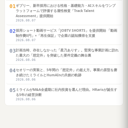
01
ギブリー、新卒採用における性格・基礎能力・AIスキルをワンプ
ラットフォームで評価する適性検査「Track Talent
Assessment」提供開始
2026.08.07
02
採用ショート動画サービス「JOBTV SHORTS」を提供開始 「動画
制作費0円」×「再生保証」で企業の認知獲得を支援
2026.08.07
03
計画当時、存在しなかった「星乃ありす」。堅実な事業計画に訪れ
た最大の「想定外」を突破した要件定義の舞台裏
2026.08.06
04
セオリーの実装と、5年間の「想定外」の超え方。事業の原型を磨
き続けたミライルとHumAInの共創の軌跡
2026.08.06
05
ミライルがM&A全盛期に社内投資を選んだ理由。HRarisが誕生す
る5年の経営決断
2026.08.06